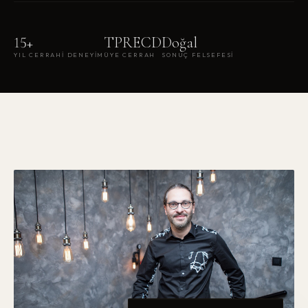
15+
TPRECD
Doğal
YIL CERRAHI DENEYIM
ÜYE CERRAH
SONUÇ FELSEFESI