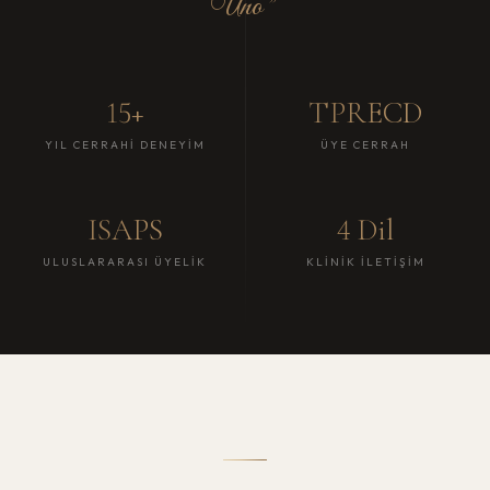
Uno
”
15+
TPRECD
YIL CERRAHI DENEYIM
ÜYE CERRAH
ISAPS
4 Dil
ULUSLARARASI ÜYELIK
KLINIK İLETIŞIM